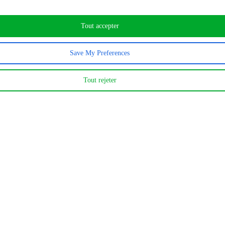
Certifications et traçabilité
Tout accepter
ESS et engagements
Notre métier
Save My Preferences
Tout rejeter
Collecte et tri des consommables
Comment ça marche (infographie)
Ligne Osiris et bilan carbone
Chiffres clés
Nos tarifs
Nos tarifs
Documentation