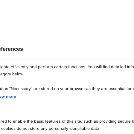
du lundi au jeudi :
9h-13h et 14h-17h
le vendredi : 9h-13h
eferences
ate efficiently and perform certain functions. You will find detailed inf
tegory below.
d as "Necessary" are stored on your browser as they are essential for 
ow more
Contact
ed to enable the basic features of this site, such as providing secure l
ookies do not store any personally identifiable data.