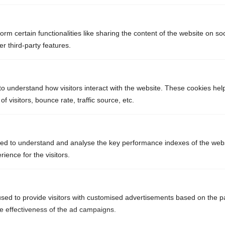
Conibi
Parc Paris Nord 2
22 av. des Nations
orm certain functionalities like sharing the content of the website on so
Bât. Le Rimbaud
r third-party features.
93420 Villepinte
01 48 63 94 94
to understand how visitors interact with the website. These cookies hel
Lundi à jeudi 9h-13h et 14h-17h
 visitors, bounce rate, traffic source, etc.
Vendredi 9h-13h
Notre identité
ed to understand and analyse the key performance indexes of the webs
rience for the visitors.
L’entreprise
L’équipe
Partenaires et clients
sed to provide visitors with customised advertisements based on the p
Notre démarche
he effectiveness of the ad campaigns.